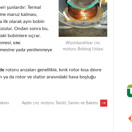
eri şunlardır: Termal
eme maruz kalması,
 ilk olarak aynı bobin
bozulur. Ondan sonra bu,
aki bobinlere sıçrar.
enmesi,
cnc
Afyonkarahisar cnc
motoru Bobinaj Ustası
lmesine yada yenilenmeye
de
rotoru arızaları genellikle, kırık rotor kısa devre
 ya da rotor ve stator arasındaki hava boşluğu
akımı
Aydın cnc motoru Tamiri, Sarımı ve Bakımı
→