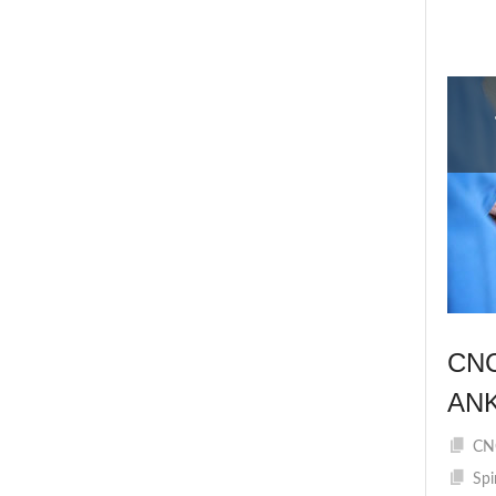
CN
AN
CNC
Spi