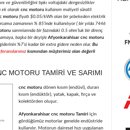
nı ve güvenilirliğini tıpkı voltajdaki dengesizlikler
a ek olarak
cnc motoru
kullanım maliyeti süratli
c motoru
fiyatı $0.05/kWh olan bir şebekeden elektrik
rcama zamanının % 85’inde kullanılıyor ( bir yılda 7446
otoru
sarımlarında bir fazındaki 0.5 ohm’luk bir direnç
camaya, başka bir deyişle
Afyonkarahisar cnc motoru
giderinin %7’si kadar bir extra gidere neden olur.
Bu
feranslarımız
kısmından müşterimiz olan değerli
C MOTORU TAMIRI VE SARIMI
cnc motoru
dönen kısım (endüvi), duran
kısım (endüktör), yatak, kapak, fırça ve
kolektörden oluşur.
Afyonkarahisar cnc motoru Tamiri
için
gördüğümüz motorlar genelde endüstride
kullanılır. Motorun dairesel hızı uygulanan