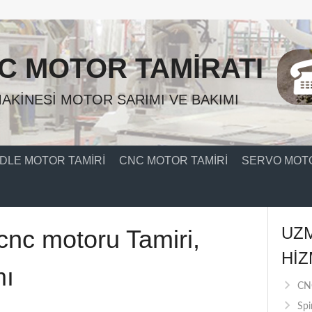
C MOTOR TAMIRATI
AKINESI MOTOR SARIMI VE BAKIMI
DLE MOTOR TAMIRI
CNC MOTOR TAMIRI
SERVO MOTO
UZ
cnc motoru Tamiri,
HIZ
mı
CNC
Spi