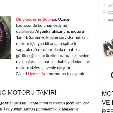
Ser
DC 
Dinçkardeşler Bobinaj
, Uzman
Ank
kadrosunda bulunan yetişmiş
ustalarıyla
Afyonkarahisar cnc motoru
Tamiri
, Sarımı ve Bakımı servislerinde cnc
motoru için gerekli arıza tespitlerini
yaparak referanslarında da rahatlıkla
görüleceği üzere üretim hızınızı kesmeden
makinalarınızın hareket kabiliyeti olan cnc
motoru sizlere güvenle ulaştırır.
Bizleri
Hemen Ara
butonuna tıklayarak
C MOTORU TAMIRI
MOT
VE 
ngesiz empedans, hatalı sarım teknikleri (hem yeni cnc
) ve yalıtım şartları (sarımlardaki kısalıklar ve
RE