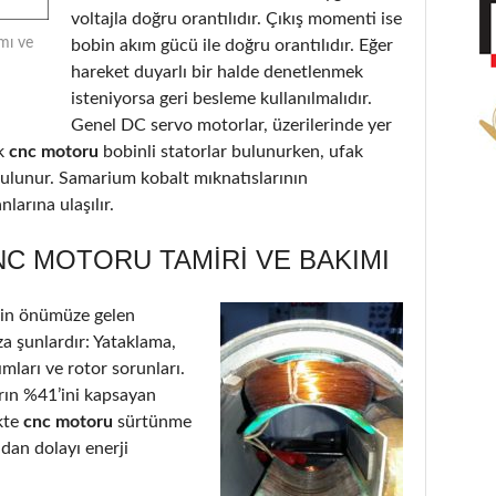
voltajla doğru orantılıdır. Çıkış momenti ise
mı ve
bobin akım gücü ile doğru orantılıdır. Eğer
hareket duyarlı bir halde denetlenmek
isteniyorsa geri besleme kullanılmalıdır.
Genel DC servo motorlar, üzerilerinde yer
k
cnc motoru
bobinli statorlar bulunurken, ufak
 bulunur. Samarium kobalt mıknatıslarının
larına ulaşılır.
C MOTORU TAMIRI VE BAKIMI
in önümüze gelen
a şunlardır: Yataklama,
ımları ve rotor sorunları.
arın %41’ini kapsayan
kte
cnc motoru
sürtünme
dan dolayı enerji