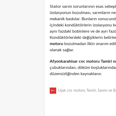
Stator sarım sorunlarının esas sebepl
izolasyonun bozulması, sarımların n
mekanik baskılar. Bunların sonucunda
içindeki kondüktörlerin izolasyonu 
aynı fazdaki bobinlere ve de ayrı fazd
Kondüktörlerdeki değişiklerin belirl
motoru
bozulmadan ilkin onarım edi
olanak sağlar.
Afyonkarahisar cnc motoru Tamiri n
çubuklarından, döküm boşluklarından
düzensizliğinden kaynaklanır.
POST
←
Uşak cnc motoru Tamiri, Sarımı ve B
NAVIGATION