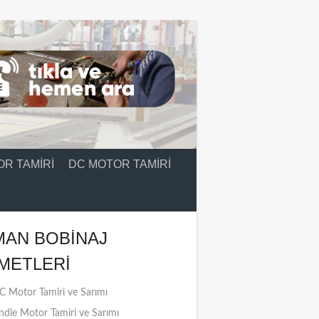
R TAMIRI
DC MOTOR TAMIRI
MAN BOBINAJ
METLERI
 Motor Tamiri ve Sarımı
ndle Motor Tamiri ve Sarımı