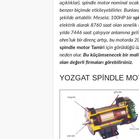
açıklıklar), spindle motor nominal sıcakl
benzer biçimde etkileyebilirler. Bunlar
şekilde artabilir. Mesela; 100HP bir
sp
elektrik alarak 8760 saat olan senelik
yılda 7446 saat çalışıyor anlamına geli
ohm’luk bir direnç artışı, bu motorda 
spindle motor Tamiri
için görüldüğü üz
neden olur.
Bu küçümsenecek bir maliy
olan değerli firmaları görebilirsiniz.
YOZGAT SPINDLE MOT