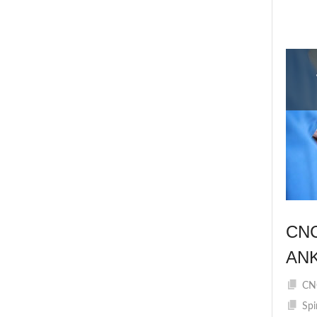
CN
AN
CNC
Spi