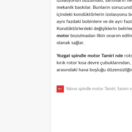
izolasyonun bozulması, sarımların n
mekanik baskılar. Bunların sonucunda
içindeki kondüktörlerin izolasyonu 
aynı fazdaki bobinlere ve de ayrı fazd
Kondüktörlerdeki değişiklerin belirl
motor
bozulmadan ilkin onarım edil
olanak sağlar.
Yozgat spindle motor Tamiri nde
roto
kırık rotor kısa devre çubuklarından
arasındaki hava boşluğu düzensizliği
POST
←
Yalova spindle motor Tamiri, Sarımı 
NAVIGATION