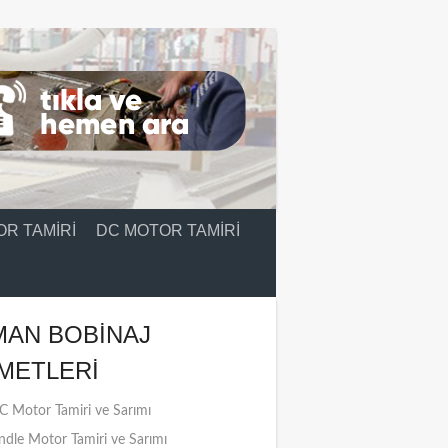
R TAMIRI
DC MOTOR TAMIRI
MAN BOBINAJ
METLERI
 Motor Tamiri ve Sarımı
ndle Motor Tamiri ve Sarımı