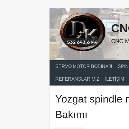
Skip
to
content
CN
CNC M
SERVO MOTOR BOBINAJI
SPIN
REFERANSLARIMIZ
İLETIŞIM
Yozgat spindle 
Bakımı