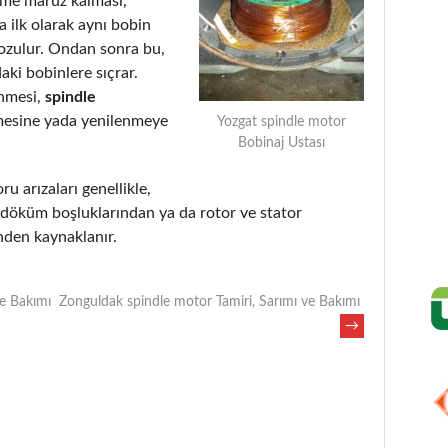
eme maruz kalması,
 ilk olarak aynı bobin
bozulur. Ondan sonra bu,
aki bobinlere sıçrar.
enmesi,
spindle
mesine yada yenilenmeye
Yozgat spindle motor
Bobinaj Ustası
ru arızaları genellikle,
, döküm boşluklarından ya da rotor ve stator
nden kaynaklanır.
ve Bakımı
Zonguldak spindle motor Tamiri, Sarımı ve Bakımı
→