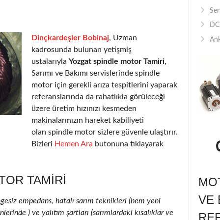
Ser
DC 
Dinçkardeşler Bobinaj
, Uzman
Ank
kadrosunda bulunan yetişmiş
ustalarıyla
Yozgat spindle motor Tamiri
,
Sarımı ve Bakımı servislerinde spindle
motor için gerekli arıza tespitlerini yaparak
referanslarında da rahatlıkla görüleceği
üzere üretim hızınızı kesmeden
makinalarınızın hareket kabiliyeti
olan spindle motor sizlere güvenle ulaştırır.
Bizleri
Hemen Ara
butonuna tıklayarak
TOR TAMIRI
MOT
VE 
ngesiz empedans, hatalı sarım teknikleri (hem yeni
erinde ) ve yalıtım şartları (sarımlardaki kısalıklar ve
RE