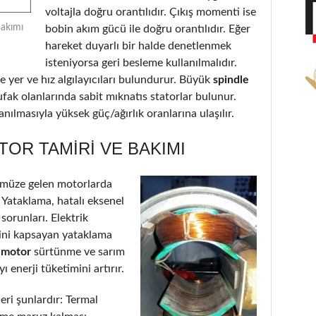
voltajla doğru orantılıdır. Çıkış momenti ise
Bakımı
bobin akım gücü ile doğru orantılıdır. Eğer
hareket duyarlı bir halde denetlenmek
isteniyorsa geri besleme kullanılmalıdır.
 yer ve hız algılayıcıları bulundurur. Büyük
spindle
ufak olanlarında sabit mıknatıs statorlar bulunur.
nılmasıyla yüksek güç/ağırlık oranlarına ulaşılır.
OR TAMIRI VE BAKIMI
müze gelen motorlarda
: Yataklama, hatalı eksenel
 sorunları. Elektrik
’ini kapsayan yataklama
e motor
sürtünme ve sarım
 enerji tüketimini artırır.
eri şunlardır: Termal