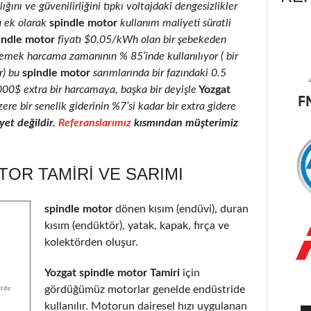
ığını ve güvenilirliğini tıpkı voltajdaki dengesizlikler
a ek olarak
spindle motor
kullanım maliyeti süratli
indle motor
fiyatı $0.05/kWh olan bir şebekeden
 emek harcama zamanının % 85’inde kullanılıyor ( bir
r) bu
spindle motor
sarımlarında bir fazındaki 0.5
2000$ extra bir harcamaya, başka bir deyişle
Yozgat
ere bir senelik giderinin %7’si kadar bir extra gidere
et değildir.
Referanslarımız
kısmından müşterimiz
OR TAMIRI VE SARIMI
spindle motor
dönen kısım (endüvi), duran
kısım (endüktör), yatak, kapak, fırça ve
kolektörden oluşur.
Yozgat spindle motor Tamiri
için
gördüğümüz motorlar genelde endüstride
kullanılır. Motorun dairesel hızı uygulanan