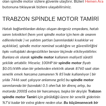
olan spindle motor sizlere güvenle ulaştırır. Bizleri
Hemen Ara
butonuna tıklayarak bizlere ulaşabilirsiniz.
TRABZON SPINDLE MOTOR TAMIRI
Hatalı bağlantılardan dolayı oluşan dengesiz empedans, hatalı
sarım teknikleri (hem yeni spindle motor için hem de onarım
edilenlerinde ) ve yalıtım şartları (sarımlardaki kısalıklar ve
açıklıklar), spindle motor nominal sıcaklığını ve güvenilirliğini
tıpkı voltajdaki dengesizlikler benzer biçimde etkileyebilirler.
Bunlara ek olarak
spindle motor
kullanım maliyeti süratli
şekilde artabilir. Mesela; 100HP bir
spindle motor
fiyatı
$0.05/kWh olan bir şebekeden elektrik alarak 8760 saat olan
senelik emek harcama zamanının % 85’inde kullanılıyor ( bir
yılda 7446 saat çalışıyor anlamına gelir) bu
spindle motor
sarımlarında bir fazındaki 0.5 ohm’luk bir direnç artışı, bu
motorda 2000$ extra bir harcamaya, başka bir deyişle
Trabzon
spindle motor Tamiri
için görüldüğü üzere bir senelik giderinin
%7’si kadar bir extra gidere neden olur.
Bu küçümsenecek bir