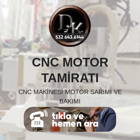
Skip
to
content
CNC MOTOR
TAMIRATI
CNC MAKINESI MOTOR SARIMI VE
BAKIMI