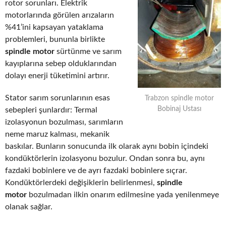
rotor sorunları. Elektrik
motorlarında görülen arızaların
%41’ini kapsayan yataklama
problemleri, bununla birlikte
spindle motor
sürtünme ve sarım
kayıplarına sebep olduklarından
dolayı enerji tüketimini artırır.
Stator sarım sorunlarının esas
Trabzon spindle motor
Bobinaj Ustası
sebepleri şunlardır: Termal
izolasyonun bozulması, sarımların
neme maruz kalması, mekanik
baskılar. Bunların sonucunda ilk olarak aynı bobin içindeki
kondüktörlerin izolasyonu bozulur. Ondan sonra bu, aynı
fazdaki bobinlere ve de ayrı fazdaki bobinlere sıçrar.
Kondüktörlerdeki değişiklerin belirlenmesi,
spindle
motor
bozulmadan ilkin onarım edilmesine yada yenilenmeye
olanak sağlar.