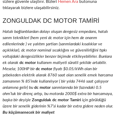
sizlere güvenle ulaştırır. Bizleri
Hemen Ara
butonuna
tıklayarak bizlere ulaşabilirsiniz.
ZONGULDAK DC MOTOR TAMIRI
Hatalı bağlantılardan dolayı oluşan dengesiz empedans, hatalı
sarım teknikleri (hem yeni dc motor için hem de onarım
edilenlerinde ) ve yalıtım şartları (sarımlardaki kısalıklar ve
açıklıklar), dc motor nominal sıcaklığını ve güvenilirliğini tıpkı
voltajdaki dengesizlikler benzer biçimde etkileyebilirler. Bunlara
ek olarak
dc motor
kullanım maliyeti süratli şekilde artabilir.
Mesela; 100HP bir
dc motor
fiyatı $0.05/kWh olan bir
şebekeden elektrik alarak 8760 saat olan senelik emek harcama
zamanının % 85’inde kullanılıyor ( bir yılda 7446 saat çalışıyor
anlamına gelir) bu
dc motor
sarımlarında bir fazındaki 0.5
ohm’luk bir direnç artışı, bu motorda 2000$ extra bir harcamaya,
başka bir deyişle
Zonguldak dc motor Tamiri
için görüldüğü
üzere bir senelik giderinin %7’si kadar bir extra gidere neden olur.
Bu küçümsenecek bir maliyet