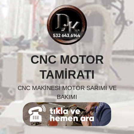
Skip
to
content
CNC MOTOR
TAMIRATI
CNC MAKINESI MOTOR SARIMI VE
BAKIMI