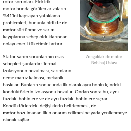
rotor sorunları. Elektrik
motorlarında görülen arızaların
%41’ini kapsayan yataklama
problemleri, bununla birlikte
dc
motor
sürtünme ve sarım
kayıplarına sebep olduklarından
dolayı enerji tüketimini artırır.
Stator sarım sorunlarının esas
Zonguldak dc motor
Bobinaj Ustası
sebepleri şunlardır: Termal
izolasyonun bozulması, sarımların
neme maruz kalması, mekanik
baskılar. Bunların sonucunda ilk olarak aynı bobin içindeki
kondüktörlerin izolasyonu bozulur. Ondan sonra bu, aynı
fazdaki bobinlere ve de ayrı fazdaki bobinlere sıçrar.
Kondüktörlerdeki değişiklerin belirlenmesi,
dc
motor
bozulmadan ilkin onarım edilmesine yada yenilenmeye
olanak sağlar.