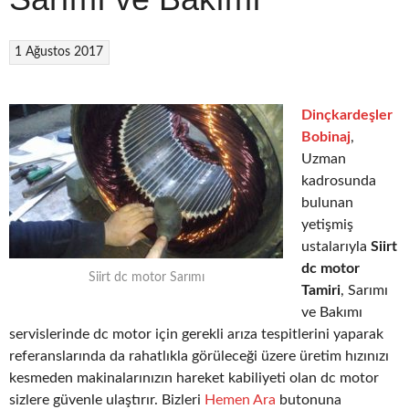
1 Ağustos 2017
Dinçkardeşler
Bobinaj
,
Uzman
kadrosunda
bulunan
yetişmiş
ustalarıyla
Siirt
dc motor
Siirt dc motor Sarımı
Tamiri
, Sarımı
ve Bakımı
servislerinde dc motor için gerekli arıza tespitlerini yaparak
referanslarında da rahatlıkla görüleceği üzere üretim hızınızı
kesmeden makinalarınızın hareket kabiliyeti olan dc motor
sizlere güvenle ulaştırır. Bizleri
Hemen Ara
butonuna