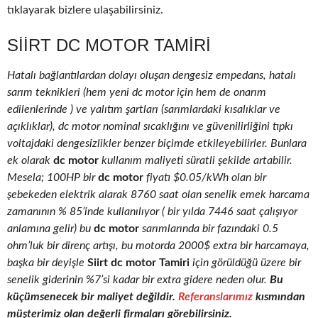
tıklayarak bizlere ulaşabilirsiniz.
SIIRT DC MOTOR TAMIRI
Hatalı bağlantılardan dolayı oluşan dengesiz empedans, hatalı
sarım teknikleri (hem yeni dc motor için hem de onarım
edilenlerinde ) ve yalıtım şartları (sarımlardaki kısalıklar ve
açıklıklar), dc motor nominal sıcaklığını ve güvenilirliğini tıpkı
voltajdaki dengesizlikler benzer biçimde etkileyebilirler. Bunlara
ek olarak
dc motor
kullanım maliyeti süratli şekilde artabilir.
Mesela; 100HP bir
dc motor
fiyatı $0.05/kWh olan bir
şebekeden elektrik alarak 8760 saat olan senelik emek harcama
zamanının % 85’inde kullanılıyor ( bir yılda 7446 saat çalışıyor
anlamına gelir) bu
dc motor
sarımlarında bir fazındaki 0.5
ohm’luk bir direnç artışı, bu motorda 2000$ extra bir harcamaya,
başka bir deyişle
Siirt dc motor Tamiri
için görüldüğü üzere bir
senelik giderinin %7’si kadar bir extra gidere neden olur.
Bu
küçümsenecek bir maliyet değildir.
Referanslarımız
kısmından
müşterimiz olan değerli firmaları görebilirsiniz.