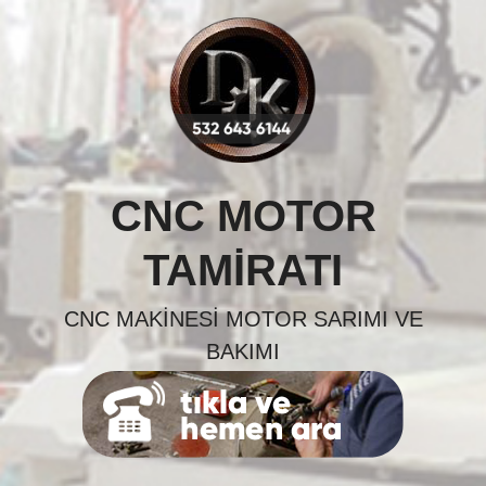
Skip
to
content
CNC MOTOR
TAMIRATI
CNC MAKINESI MOTOR SARIMI VE
BAKIMI