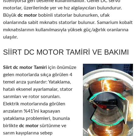
isteniyorsa geri besleme kullanılmalıdır. Genel DC servo
motorlar, üzerilerinde yer ve hız algılayıcıları bulundurur.
Büyük
dc motor
bobinli statorlar bulunurken, ufak
olanlarında sabit mıknatıs statorlar bulunur. Samarium kobalt
mıknatıslarının kullanılmasıyla yüksek güç/ağırlık oranlarına
ulaşılır.
SIIRT DC MOTOR TAMIRI VE BAKIMI
Siirt dc motor Tamiri
için önümüze
gelen motorlarda sıkça görülen 4
temel arıza şunlardır: Yataklama,
hatalı eksenel ayarlamalar, stator
sarımları ve rotor sorunları.
Elektrik motorlarında görülen
arızaların %41’ini kapsayan
yataklama problemleri, bununla
birlikte
dc motor
sürtünme ve
sarım kayıplarına sebep